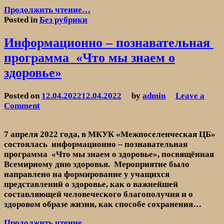
Профориентационная
Продолжить чтение…
игра
Posted in
Без рубрики
«Путешествие
в
Информационно – познавательная
мир
программа «Что мы знаем о
профессий»
здоровье»
Posted on
12.04.2022
12.04.2022
by
admin
Leave a
on
Comment
Информационно
–
7 апреля 2022 года, в МКУК «Межпоселенческая ЦБ»
познавательная
состоялась информационно – познавательная
программа
программа «Что мы знаем о здоровье», посвящённая
«Что
Всемирному дню здоровья. Мероприятие было
мы
направлено на формирование у учащихся
знаем
представлений о здоровье, как о важнейшей
о
составляющей человеческого благополучия и о
здоровье»
здоровом образе жизни, как способе сохранения…
Информационно
Продолжить чтение…