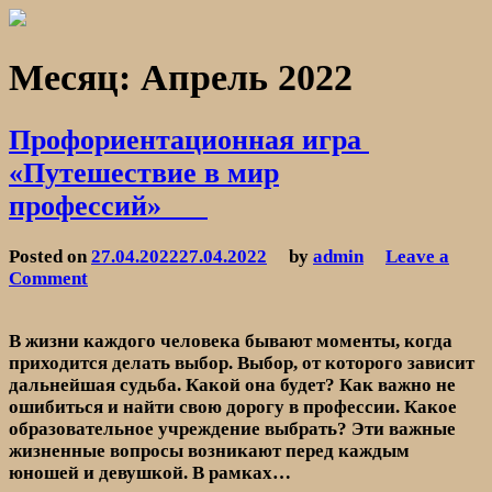
Skip
to
МКУК «Межпоселенческая Центральная библиотека»
content
Месяц:
Апрель 2022
Профориентационная игра
«Путешествие в мир
профессий»
Posted on
27.04.2022
27.04.2022
by
admin
Leave a
on
Comment
Профориентационная
игра
В жизни каждого человека бывают моменты, когда
«Путешествие
приходится делать выбор. Выбор, от которого зависит
в
дальнейшая судьба. Какой она будет? Как важно не
мир
ошибиться и найти свою дорогу в профессии. Какое
профессий»
образовательное учреждение выбрать? Эти важные
жизненные вопросы возникают перед каждым
юношей и девушкой. В рамках…