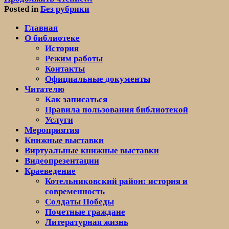
–
Posted in
Без рубрики
познавательная
Главная
программа
О библиотеке
«Что
История
мы
Режим работы
знаем
Контакты
о
Официальные документы
здоровье»
Читателю
Как записаться
Правила пользования библиотекой
Услуги
Мероприятия
Книжные выставки
Виртуальные книжные выставки
Видеопрезентации
Краеведение
Котельниковский район: история и
современность
Солдаты Победы
Почетные граждане
Литературная жизнь