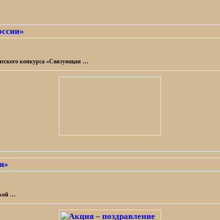
ического конкурса «Связующая …
ской …