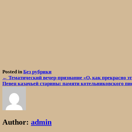
Posted in
Без рубрики
Навигация
← Тематический вечер-признание «О, как прекрасно эт
Певец казачьей старины: памяти котельниковского пи
по
записям
Author:
admin