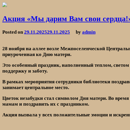
Skip
to
МКУК «Межпоселенческая Центральная библиотека»
content
Акция «Мы дарим Вам свои сердца!
Posted on
29.11.2025
29.11.2025
by
admin
28 ноября на аллее возле Межпоселенческой Центральн
приуроченная ко Дню матери.
Это особенный праздник, наполненный теплом, светом 
поддержку и заботу.
В рамках мероприятия сотрудники библиотеки поздрав
занимает центральное место.
Цветок незабудки стал символом Дня матери. Во время
мамам и поздравить их с праздником.
Акция вызвала у всех положительные эмоции и искренн