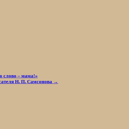
о слово – мама!»
сателя Н. П. Самсонова →