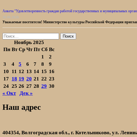
Анкета “Удовлетворенность граждан работой государственных и муниципальных органи
30.06.2026
Уважаемые посетители! Министерство культуры Российской Федерации пригла
Найти:
Ноябрь 2025
Пн
Вт
Ср
Чт
Пт
Сб
Вс
1
2
3
4
5
6
7
8
9
10
11
12
13
14
15
16
17
18
19
20
21
22
23
24
25
26
27
28
29
30
« Окт
Дек »
Наш адрес
404354, Волгоградская обл., г. Котельниково, ул. Ленина