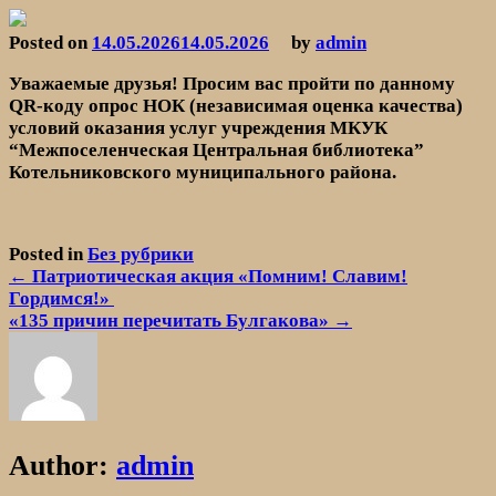
Skip
to
Posted on
14.05.2026
14.05.2026
by
admin
МКУК «Межпоселенческая Центральная библиотека»
content
Уважаемые друзья! Просим вас пройти по данному
QR-коду опрос НОК (независимая оценка качества)
условий оказания услуг учреждения МКУК
“Межпоселенческая Центральная библиотека”
Котельниковского муниципального района.
Posted in
Без рубрики
Навигация
← Патриотическая акция «Помним! Славим!
Гордимся!»
по
«135 причин перечитать Булгакова» →
записям
Author:
admin